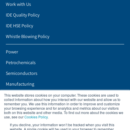
Work with Us
IDE Quality Policy
IDE HSE Policy
Whistle Blowing Policy
Power
Petrochemicals
Semiconductors
Manufacturing
Mining
This website stores cookies on your computer. These cookies are used to
collect information about how you interact with our website and allow us to
remember you. We use this information in order to improve and customize
your browsing experience and for analytics and metrics about our visitors
Boletin informativo
both on this website and other media. To find out more about the cookies we
use, see our
Cookies Policy
.
Manténgase al tanto de los últimos eventos y nuevos avances
If you decline, your information won’t be tracked when you visit this
tecnológicos.
website. A single cookie will be used in your browser to remember